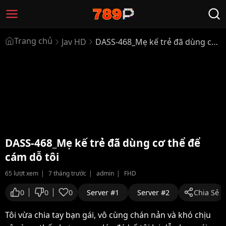
Trang chủ
Jav HD
DASS-468_Mẹ kế trẻ đã dùng cơ
thể để cám dỗ tôi
DASS-468_Mẹ kế trẻ đã dùng cơ thể để
cám dỗ tôi
65 lượt xem
7 tháng trước
admin
FHD
0
0
0
Server #1
Server #2
Chia Sẻ
Tôi vừa chia tay bạn gái, vô cùng chán nản và khó chịu