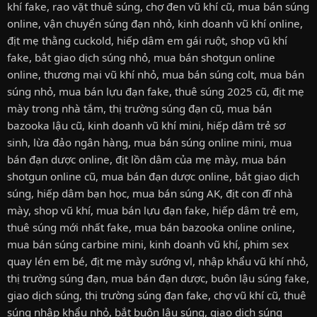
khí fake
,
rao vặt thuê súng
,
chợ đen vũ khí cũ
,
mua bán súng
online
,
vận chuyển súng đạn nhỏ
,
kinh doanh vũ khí online
,
địt mẹ thằng cuckold
,
hiếp dâm em gái ruột
,
shop vũ khí
fake
,
bắt giao dịch súng nhỏ
,
mua bán shotgun online
online
,
thương mại vũ khí nhỏ
,
mua bán súng colt
,
mua bán
súng nhỏ
,
mua bán lựu đạn fake
,
thuê súng 2025 cũ
,
địt mẹ
mày trong nhà tắm
,
thị trường súng đạn cũ
,
mua bán
bazooka lậu cũ
,
kinh doanh vũ khí mini
,
hiếp dâm trẻ sơ
sinh
,
lừa đảo ngân hàng
,
mua bán súng online mini
,
mua
bán đạn dược online
,
địt lồn dâm của mẹ mày
,
mua bán
shotgun online cũ
,
mua bán đạn dược online
,
bắt giao dịch
súng
,
hiếp dâm bạn học
,
mua bán súng AK
,
địt con đĩ nhà
mày
,
shop vũ khí
,
mua bán lựu đạn fake
,
hiếp dâm trẻ em
,
thuê súng mới nhất fake
,
mua bán bazooka online online
,
mua bán súng carbine mini
,
kinh doanh vũ khí
,
phim sex
quay lén em bé
,
địt mẹ mày sướng vl
,
nhập khẩu vũ khí nhỏ
,
thị trường súng đạn
,
mua bán đạn dược
,
buôn lậu súng fake
,
giao dịch súng
,
thị trường súng đạn fake
,
chợ vũ khí cũ
,
thuê
súng nhập khẩu nhỏ
,
bắt buôn lậu súng
,
giao dịch súng