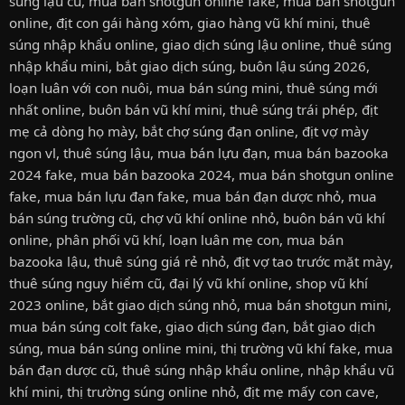
súng lậu cũ
,
mua bán shotgun online fake
,
mua bán shotgun
online
,
địt con gái hàng xóm
,
giao hàng vũ khí mini
,
thuê
súng nhập khẩu online
,
giao dịch súng lậu online
,
thuê súng
nhập khẩu mini
,
bắt giao dịch súng
,
buôn lậu súng 2026
,
loạn luân với con nuôi
,
mua bán súng mini
,
thuê súng mới
nhất online
,
buôn bán vũ khí mini
,
thuê súng trái phép
,
địt
mẹ cả dòng họ mày
,
bắt chợ súng đạn online
,
địt vợ mày
ngon vl
,
thuê súng lậu
,
mua bán lựu đạn
,
mua bán bazooka
2024 fake
,
mua bán bazooka 2024
,
mua bán shotgun online
fake
,
mua bán lựu đạn fake
,
mua bán đạn dược nhỏ
,
mua
bán súng trường cũ
,
chợ vũ khí online nhỏ
,
buôn bán vũ khí
online
,
phân phối vũ khí
,
loạn luân mẹ con
,
mua bán
bazooka lậu
,
thuê súng giá rẻ nhỏ
,
địt vợ tao trước mặt mày
,
thuê súng nguy hiểm cũ
,
đại lý vũ khí online
,
shop vũ khí
2023 online
,
bắt giao dịch súng nhỏ
,
mua bán shotgun mini
,
mua bán súng colt fake
,
giao dịch súng đạn
,
bắt giao dịch
súng
,
mua bán súng online mini
,
thị trường vũ khí fake
,
mua
bán đạn dược cũ
,
thuê súng nhập khẩu online
,
nhập khẩu vũ
khí mini
,
thị trường súng online nhỏ
,
địt mẹ mấy con cave
,