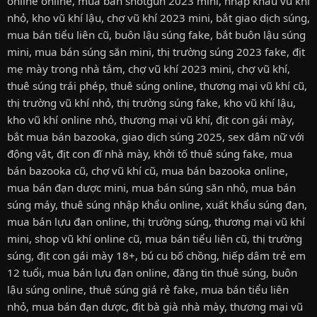
online online
,
mua bán shotgun 2023 mini
,
nhập khẩu vũ khí
nhỏ
,
kho vũ khí lậu
,
chợ vũ khí 2023 mini
,
bắt giao dịch súng
,
mua bán tiểu liên cũ
,
buôn lậu súng fake
,
bắt buôn lậu súng
mini
,
mua bán súng săn mini
,
thị trường súng 2023 fake
,
địt
mẹ mày trong nhà tắm
,
chợ vũ khí 2023 mini
,
chợ vũ khí
,
thuê súng trái phép
,
thuê súng online
,
thương mại vũ khí cũ
,
thị trường vũ khí nhỏ
,
thị trường súng fake
,
kho vũ khí lậu
,
kho vũ khí online nhỏ
,
thương mại vũ khí
,
địt con gái mày
,
bắt mua bán bazooka
,
giao dịch súng 2025
,
sex dâm nữ với
động vật
,
địt con đĩ nhà mày
,
khởi tố thuê súng fake
,
mua
bán bazooka cũ
,
chợ vũ khí cũ
,
mua bán bazooka online
,
mua bán đạn dược mini
,
mua bán súng săn nhỏ
,
mua bán
súng máy
,
thuê súng nhập khẩu online
,
xuất khẩu súng đạn
,
mua bán lựu đạn online
,
thị trường súng
,
thương mại vũ khí
mini
,
shop vũ khí online cũ
,
mua bán tiểu liên cũ
,
thị trường
súng
,
địt con gái mày 18+
,
bú cu bố chồng
,
hiếp dâm trẻ em
12 tuổi
,
mua bán lựu đạn online
,
đăng tin thuê súng
,
buôn
lậu súng online
,
thuê súng giá rẻ fake
,
mua bán tiểu liên
nhỏ
,
mua bán đạn dược
,
địt bà già nhà mày
,
thương mại vũ