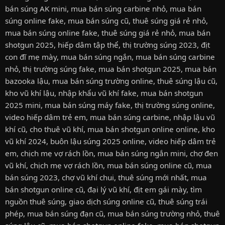
bán súng AK mini
,
mua bán súng carbine nhỏ
,
mua bán
súng online fake
,
mua bán súng cũ
,
thuê súng giá rẻ nhỏ
,
mua bán súng online fake
,
thuê súng giá rẻ nhỏ
,
mua bán
shotgun 2025
,
hiếp dâm tập thể
,
thị trường súng 2023
,
địt
con đĩ mẹ mày
,
mua bán súng ngắn
,
mua bán súng carbine
nhỏ
,
thị trường súng fake
,
mua bán shotgun 2025
,
mua bán
bazooka lậu
,
mua bán súng trường online
,
thuê súng lậu cũ
,
kho vũ khí lậu
,
nhập khẩu vũ khí fake
,
mua bán shotgun
2025 mini
,
mua bán súng máy fake
,
thị trường súng online
,
video hiếp dâm trẻ em
,
mua bán súng carbine
,
nhập lậu vũ
khí cũ
,
cho thuê vũ khí
,
mua bán shotgun online online
,
kho
vũ khí 2024
,
buôn lậu súng 2025 online
,
video hiếp dâm trẻ
em
,
chịch mẹ vợ rách lồn
,
mua bán súng ngắn mini
,
chợ đen
vũ khí
,
chịch mẹ vợ rách lồn
,
mua bán súng online cũ
,
mua
bán súng 2023
,
chợ vũ khí chui
,
thuê súng mới nhất
,
mua
bán shotgun online cũ
,
đại lý vũ khí
,
địt em gái mày
,
tìm
nguồn thuê súng
,
giao dịch súng online cũ
,
thuê súng trái
phép
,
mua bán súng đạn cũ
,
mua bán súng trường nhỏ
,
thuê