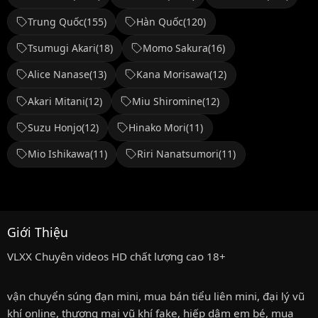
Trung Quốc
(155)
Hàn Quốc
(120)
Tsumugi Akari
(18)
Momo Sakura
(16)
Alice Nanase
(13)
Kana Morisawa
(12)
Akari Mitani
(12)
Miu Shiromine
(12)
Suzu Honjo
(12)
Hinako Mori
(11)
Mio Ishikawa
(11)
Riri Nanatsumori
(11)
Giới Thiệu
VLXX Chuyên videos HD chất lượng cao 18+
vận chuyển súng đạn mini
,
mua bán tiểu liên mini
,
đại lý vũ
khí online
,
thương mại vũ khí fake
,
hiếp dâm em bé
,
mua