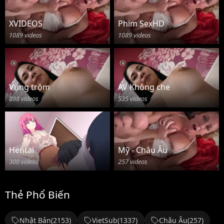
XVIDEOS
Phim SexHD
1089 videos
1089 videos
Vụng trộm
AV Không che
898 videos
535 videos
Hentai
Mỹ - Châu Âu
300 videos
257 videos
Thẻ Phổ Biến
Nhật Bản
(2153)
VietSub
(1337)
Châu Âu
(257)