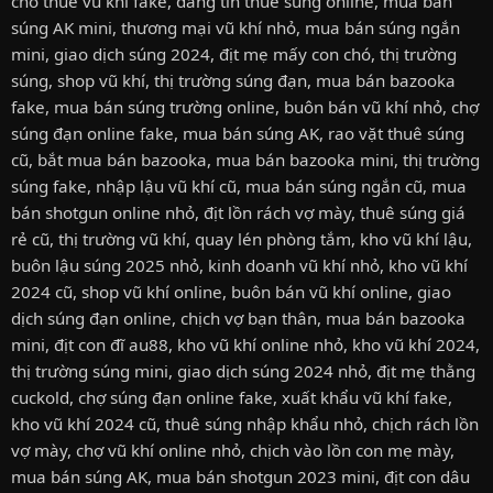
cho thuê vũ khí fake
,
đăng tin thuê súng online
,
mua bán
súng AK mini
,
thương mại vũ khí nhỏ
,
mua bán súng ngắn
mini
,
giao dịch súng 2024
,
địt mẹ mấy con chó
,
thị trường
súng
,
shop vũ khí
,
thị trường súng đạn
,
mua bán bazooka
fake
,
mua bán súng trường online
,
buôn bán vũ khí nhỏ
,
chợ
súng đạn online fake
,
mua bán súng AK
,
rao vặt thuê súng
cũ
,
bắt mua bán bazooka
,
mua bán bazooka mini
,
thị trường
súng fake
,
nhập lậu vũ khí cũ
,
mua bán súng ngắn cũ
,
mua
bán shotgun online nhỏ
,
địt lồn rách vợ mày
,
thuê súng giá
rẻ cũ
,
thị trường vũ khí
,
quay lén phòng tắm
,
kho vũ khí lậu
,
buôn lậu súng 2025 nhỏ
,
kinh doanh vũ khí nhỏ
,
kho vũ khí
2024 cũ
,
shop vũ khí online
,
buôn bán vũ khí online
,
giao
dịch súng đạn online
,
chịch vợ bạn thân
,
mua bán bazooka
mini
,
địt con đĩ au88
,
kho vũ khí online nhỏ
,
kho vũ khí 2024
,
thị trường súng mini
,
giao dịch súng 2024 nhỏ
,
địt mẹ thằng
cuckold
,
chợ súng đạn online fake
,
xuất khẩu vũ khí fake
,
kho vũ khí 2024 cũ
,
thuê súng nhập khẩu nhỏ
,
chịch rách lồn
vợ mày
,
chợ vũ khí online nhỏ
,
chịch vào lồn con mẹ mày
,
mua bán súng AK
,
mua bán shotgun 2023 mini
,
địt con dâu