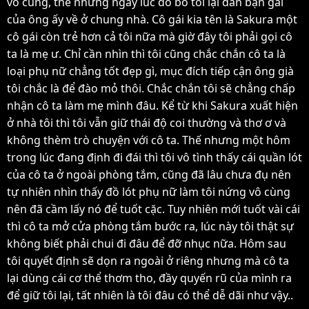
vô cùng, thế nhưng ngay lúc đó bố tôi lại dẫn bạn gái
của ông ấy về ở chung nhà. Cô gái kia tên là Sakura một
cô gái còn trẻ hơn cả tôi nữa mà giờ đây tôi phải gọi cô
ta là mẹ ư. Chỉ cần nhìn thì tôi cũng chắc chắn cô ta là
loại phụ nữ chẳng tốt đẹp gì, mục đích tiếp cận ông già
tôi chắc là để đào mỏ thôi. Chắc chắn tôi sẽ chẳng chấp
nhận cô ta làm mẹ mình đâu. Kể từ khi Sakura xuất hiện
ở nhà tôi thì tôi vẫn giữ thái độ coi thường và thơ ơ và
không thèm trò chuyện với cô ta. Thế nhưng một hôm
trong lúc đang định đi đái thì tôi vô tình thấy cái quần lót
của cô ta ở ngoài phòng tắm, cũng đã lâu chưa đụ nên
tự nhiên nhìn thấy đồ lót phụ nữ làm tôi nứng vô cùng
nên đã cầm lấy nó để tuốt cặc. Tuy nhiên mới tuốt vài cái
thì cô ta mở cửa phòng tắm bước ra, lúc này tôi thật sự
không biết phải chui đi đâu để đỡ nhục nữa. Hôm sau
tôi quyết định sẽ dọn ra ngoài ở riêng nhưng mà cô ta
lại dùng cái cơ thể thơm tho, đầy quyến rũ của mình ra
để giữ tôi lại, tất nhiên là tôi đâu có thể dễ dãi như vậy..