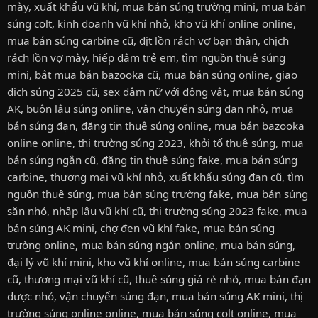
mày
,
xuất khẩu vũ khí
,
mua bán súng trường mini
,
mua bán
súng colt
,
kinh doanh vũ khí nhỏ
,
kho vũ khí online online
,
mua bán súng carbine cũ
,
địt lồn rách vợ bạn thân
,
chịch
rách lồn vợ mày
,
hiếp dâm trẻ em
,
tìm nguồn thuê súng
mini
,
bắt mua bán bazooka cũ
,
mua bán súng online
,
giao
dịch súng 2025 cũ
,
sex dâm nữ với động vật
,
mua bán súng
AK
,
buôn lậu súng online
,
vận chuyển súng đạn nhỏ
,
mua
bán súng đạn
,
đăng tin thuê súng online
,
mua bán bazooka
online online
,
thị trường súng 2023
,
khởi tố thuê súng
,
mua
bán súng ngắn cũ
,
đăng tin thuê súng fake
,
mua bán súng
carbine
,
thương mại vũ khí nhỏ
,
xuất khẩu súng đạn cũ
,
tìm
nguồn thuê súng
,
mua bán súng trường fake
,
mua bán súng
săn nhỏ
,
nhập lậu vũ khí cũ
,
thị trường súng 2023 fake
,
mua
bán súng AK mini
,
chợ đen vũ khí fake
,
mua bán súng
trường online
,
mua bán súng ngắn online
,
mua bán súng
,
đại lý vũ khí mini
,
kho vũ khí online
,
mua bán súng carbine
cũ
,
thương mại vũ khí cũ
,
thuê súng giá rẻ nhỏ
,
mua bán đạn
dược nhỏ
,
vận chuyển súng đạn
,
mua bán súng AK mini
,
thị
trường súng online online
,
mua bán súng colt online
,
mua