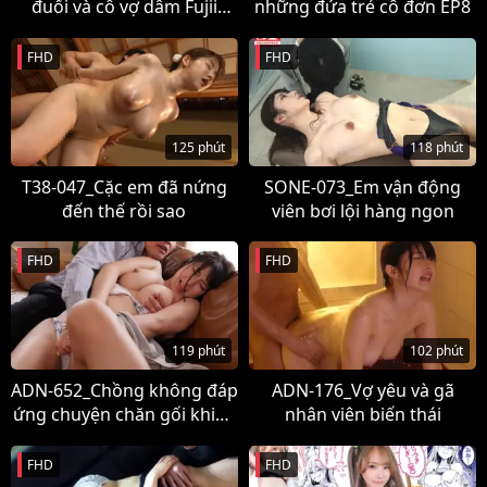
đuối và cô vợ dâm Fujii
những đứa trẻ cô đơn EP8
Ranran
FHD
FHD
125 phút
118 phút
T38-047_Cặc em đã nứng
SONE-073_Em vận động
đến thế rồi sao
viên bơi lội hàng ngon
FHD
FHD
119 phút
102 phút
ADN-652_Chồng không đáp
ADN-176_Vợ yêu và gã
ứng chuyện chăn gối khiến
nhân viên biến thái
vợ phải
FHD
FHD