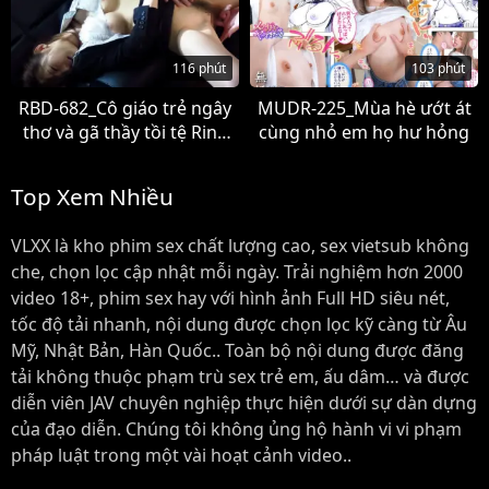
116 phút
103 phút
RBD-682_Cô giáo trẻ ngây
MUDR-225_Mùa hè ướt át
thơ và gã thầy tồi tệ Rina
cùng nhỏ em họ hư hỏng
Ishihara
Top Xem Nhiều
VLXX là kho phim sex chất lượng cao, sex vietsub không
che, chọn lọc cập nhật mỗi ngày. Trải nghiệm hơn 2000
video 18+, phim sex hay với hình ảnh Full HD siêu nét,
tốc độ tải nhanh, nội dung được chọn lọc kỹ càng từ Âu
Mỹ, Nhật Bản, Hàn Quốc.. Toàn bộ nội dung được đăng
tải không thuộc phạm trù sex trẻ em, ấu dâm… và được
diễn viên JAV chuyên nghiệp thực hiện dưới sự dàn dựng
của đạo diễn. Chúng tôi không ủng hộ hành vi vi phạm
pháp luật trong một vài hoạt cảnh video..