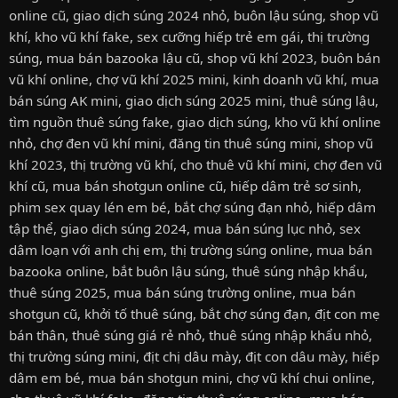
online cũ
,
giao dịch súng 2024 nhỏ
,
buôn lậu súng
,
shop vũ
khí
,
kho vũ khí fake
,
sex cưỡng hiếp trẻ em gái
,
thị trường
súng
,
mua bán bazooka lậu cũ
,
shop vũ khí 2023
,
buôn bán
vũ khí online
,
chợ vũ khí 2025 mini
,
kinh doanh vũ khí
,
mua
bán súng AK mini
,
giao dịch súng 2025 mini
,
thuê súng lậu
,
tìm nguồn thuê súng fake
,
giao dịch súng
,
kho vũ khí online
nhỏ
,
chợ đen vũ khí mini
,
đăng tin thuê súng mini
,
shop vũ
khí 2023
,
thị trường vũ khí
,
cho thuê vũ khí mini
,
chợ đen vũ
khí cũ
,
mua bán shotgun online cũ
,
hiếp dâm trẻ sơ sinh
,
phim sex quay lén em bé
,
bắt chợ súng đạn nhỏ
,
hiếp dâm
tập thể
,
giao dịch súng 2024
,
mua bán súng lục nhỏ
,
sex
dâm loạn với anh chị em
,
thị trường súng online
,
mua bán
bazooka online
,
bắt buôn lậu súng
,
thuê súng nhập khẩu
,
thuê súng 2025
,
mua bán súng trường online
,
mua bán
shotgun cũ
,
khởi tố thuê súng
,
bắt chợ súng đạn
,
địt con mẹ
bán thân
,
thuê súng giá rẻ nhỏ
,
thuê súng nhập khẩu nhỏ
,
thị trường súng mini
,
địt chị dâu mày
,
địt con dâu mày
,
hiếp
dâm em bé
,
mua bán shotgun mini
,
chợ vũ khí chui online
,