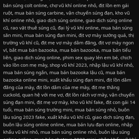
bán súng colt online
,
chợ vũ khí online nhỏ
,
địt lồn em gái
ruột
,
mua bán súng carbine
,
vận chuyển súng đạn
,
kho vũ
khí online nhỏ
,
giao dịch súng online
,
giao dịch súng online
cũ
,
rao vặt thuê súng cũ
,
đại lý vũ khí online
,
mua bán súng
săn mini
,
mua bán súng đạn mini
,
địt vợ mày sướng quá
,
thị
trường vũ khí cũ
,
địt mẹ vợ mày dâm đãng
,
địt vợ mày ngon
vl
,
bắt mua bán bazooka
,
mua bán bazooka
,
mua bán tiểu
liên
,
giao dịch súng online
,
phim sex quay lén em bé
,
chịch
vào lồn con mẹ mày
,
shop vũ khí 2023
,
nhập lậu vũ khí nhỏ
,
mua bán súng ngắn
,
mua bán bazooka lậu cũ
,
mua bán
bazooka online mini
,
xuất khẩu súng đạn mini
,
địt lồn dâm
đãng của mày
,
địt lồn dâm của mẹ mày
,
địt mẹ thằng
cuckold
,
quan hệ với mẹ vợ
,
địt lồn rách vợ mày
,
vận chuyển
súng đạn mini
,
địt mẹ vợ mày
,
kho vũ khí fake
,
địt con gái 14
tuổi
,
mua bán súng trường mini
,
mua bán súng nhỏ
,
buôn
lậu súng 2023 fake
,
xuất khẩu vũ khí cũ
,
giao dịch súng đạn
,
buôn lậu súng online online
,
mua bán lựu đạn online
,
nhập
khẩu vũ khí nhỏ
,
mua bán súng online nhỏ
,
buôn lậu súng