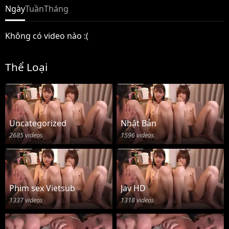
Ngày
Tuần
Tháng
Không có video nào :(
Thể Loại
Uncategorized
Nhật Bản
2685 videos
1596 videos
Phim sex Vietsub
Jav HD
1337 videos
1318 videos