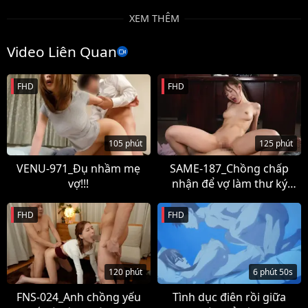
Thể Loại
XEM THÊM
Jav HD
Nhật Bản
Phim sex Vietsub
Uncategorized
Video Liên Quan
Tag
FHD
FHD
Nhật Bản
Sakura Kurumi
VietSub
105 phút
125 phút
VENU-971_Đụ nhầm mẹ
SAME-187_Chồng chấp
vợ!!!
nhận để vợ làm thư ký
riêng cho đối tác
FHD
FHD
120 phút
6 phút 50s
FNS-024_Anh chồng yếu
Tình dục điên rồi giữa